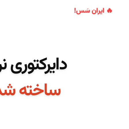
🔥 ایران سَس!
دایرکتوری ن
ساخته شده